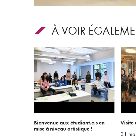
À VOIR ÉGALE
bienvenue aux étudiant.e.s en
visit
mise à niveau artistique !
31 ma