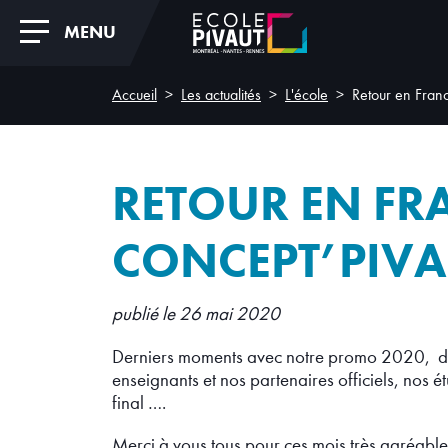
MENU
Accueil
Les actualités
L'école
Retour en Fran
RETOUR EN FR
CONCEPT’PIVA
publié le 26 mai 2020
Derniers moments avec notre promo 2020, des
enseignants et nos partenaires officiels, nos é
final ….
Merci à vous tous pour ces mois très agréabl