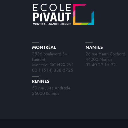
MONTRÉAL
NANTES
3536 boulevard St-
26 rue Henri Cochard
Laurent
44000 Nantes
Montréal QC H2X 2V1
02 40 29 15 92
00 1 (514) 388-5725
RENNES
50 rue Jules Andrade
35000 Rennes