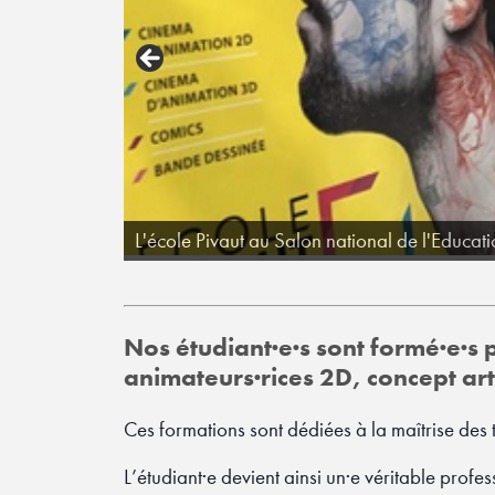
CinéSite Montréal
L'école Pivaut au Salon national de l'Educat
Nos étudiant·e·s sont formé·e·s 
animateurs·rices 2D, concept arti
Ces formations sont dédiées à la maîtrise des 
L’étudiant·e devient ainsi un·e véritable profes