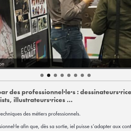
ion
par des professionnel·le·s : dessinateurs·ri
sts, illustrateurs·rices …
techniques des métiers professionnels.
sionnel·le afin que, dès sa sortie, iel puisse s’adapter aux con