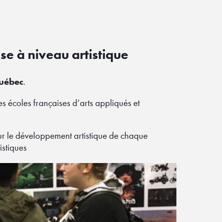
se à niveau artistique
Québec
.
des écoles françaises d’arts appliqués et
ur le développement artistique de chaque
istiques