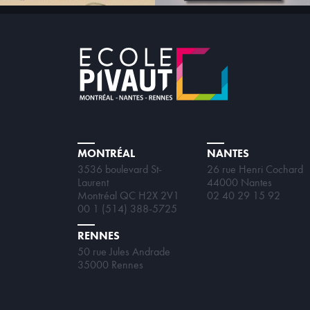
MONTRÉAL
NANTES
3536 boulevard St-
26 rue Henri Cochard
Laurent
44000 Nantes
Montréal QC H2X 2V1
02 40 29 15 92
00 1 (514) 388-5725
RENNES
50 rue Jules Andrade
35000 Rennes