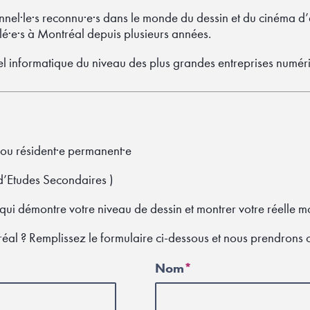
nel·le·s reconnu·e·s dans le monde du dessin et du cinéma d’a
allé·e·s à Montréal depuis plusieurs années.
el informatique du niveau des plus grandes entreprises numér
ou résident·e permanent·e
d’Etudes Secondaires )
 qui démontre votre niveau de dessin et montrer votre réelle mo
éal ? Remplissez le formulaire ci-dessous et nous prendrons 
Nom