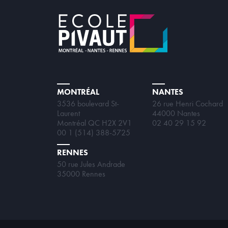
MONTRÉAL
NANTES
3536 boulevard St-
26 rue Henri Cochard
Laurent
44000 Nantes
Montréal QC H2X 2V1
02 40 29 15 92
00 1 (514) 388-5725
RENNES
50 rue Jules Andrade
35000 Rennes