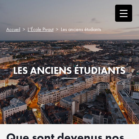
Accueil
L’École Pivaut
Les anciens étudiants
LES ANCIENS ÉTUDIANTS
Que sont devenus nos