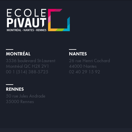
MONTRÉAL
NANTES
3536 boulevard St-Laurent
26 rue Henri Cochard
Montréal QC H2X 2V1
44000 Nantes
00 1 (514) 388-5725
02 40 29 15 92
RENNES
50 rue Jules Andrade
35000 Rennes