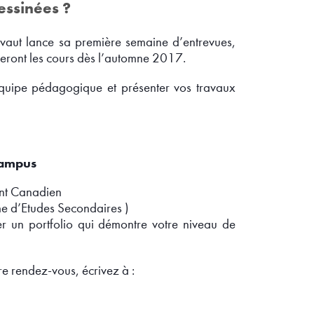
essinées ?
vaut lance sa première semaine d’entrevues,
greront les cours dès l’automne 2017.
équipe pédagogique et présenter vos travaux
 campus
ent Canadien
me d’Etudes Secondaires )
ter un portfolio qui démontre votre niveau de
e rendez-vous, écrivez à :