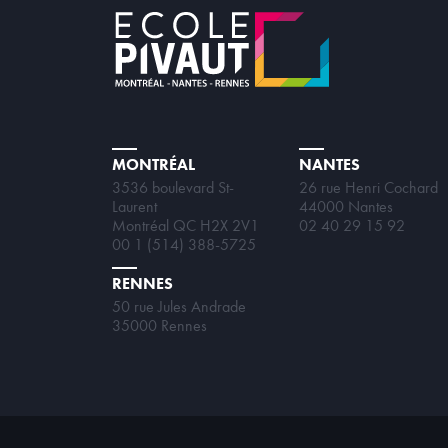
MONTRÉAL
NANTES
3536 boulevard St-
26 rue Henri Cochard
Laurent
44000 Nantes
Montréal QC H2X 2V1
02 40 29 15 92
00 1 (514) 388-5725
RENNES
50 rue Jules Andrade
35000 Rennes