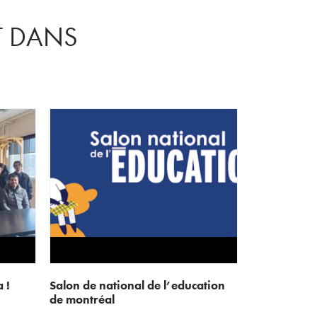
T DANS
a !
salon de national de l’education
de montréal