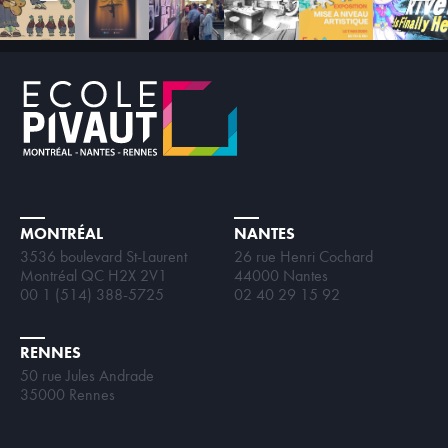
MONTRÉAL
NANTES
3536 boulevard St-Laurent
26 rue Henri Cochard
Montréal QC H2X 2V1
44000 Nantes
00 1 (514) 388-5725
02 40 29 15 92
RENNES
50 rue Jules Andrade
35000 Rennes