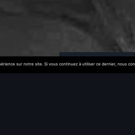
Prise de Rendez-vous
érience sur notre site. Si vous continuez à utiliser ce dernier, nous co
PROGRAMME EN
IQUE
Prochaine date de rentrée 
La Mise à Niveau Artis
canadien·ne·s
qui dés
indispensables
à la p