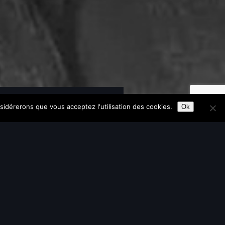
Tous les Programmes
nsidérerons que vous acceptez l'utilisation des cookies.
Ok
 8 MOIS
: septembre 2026
aux étudiant·e·s
tique (MANA) s’adresse
acquérir les bases de dessin
irent
oursuite du programme en
AEC