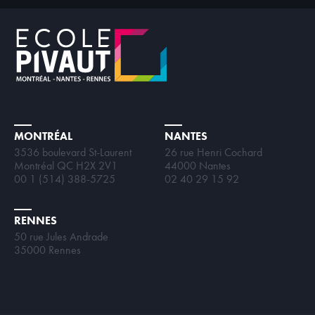
MONTRÉAL
NANTES
3536 boulevard St-Laurent
26 rue Henri Cochard
Montréal QC H2X 2V1
44000 Nantes
00 1 (514) 388-5725
02 40 29 15 92
RENNES
50 rue Jules Andrade
35000 Rennes