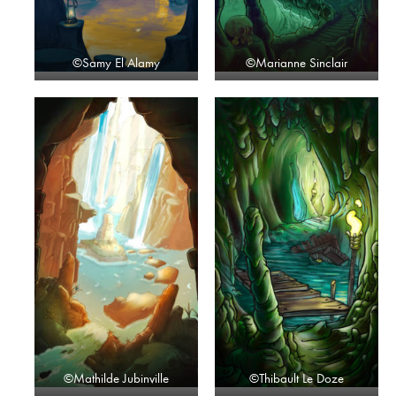
©Samy El Alamy
©Marianne Sinclair
©Mathilde Jubinville
©Thibault Le Doze