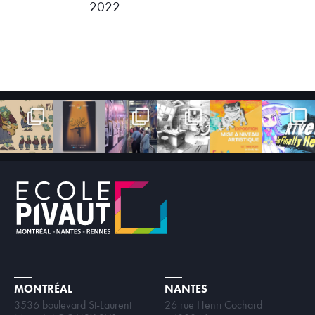
2022
MONTRÉAL
NANTES
3536 boulevard St-Laurent
26 rue Henri Cochard