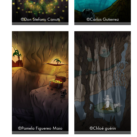
©Don Stefanu Canutti
©Carlos Gutierrez
©Pamela Figuereo Maio
©Chloé guérin