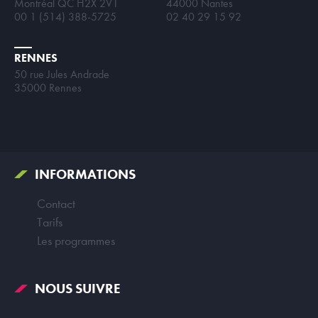
Montréal QC H2X 2V1
44000 Nantes
00 1 (514) 388-5725
02 40 29 15 92
RENNES
50 rue Jules Andrade
35000 Rennes
INFORMATIONS
Contact
Tarifs
Les programmes
NOUS SUIVRE