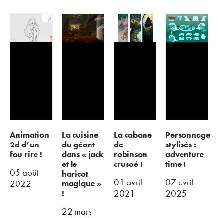
animation
la cuisine
la cabane
personnage
2d d’un
du géant
de
stylisés :
fou rire !
dans « jack
robinson
adventure
et le
crusoé !
time !
05 août
haricot
01 avril
07 avril
magique »
2022
!
2021
2025
22 mars