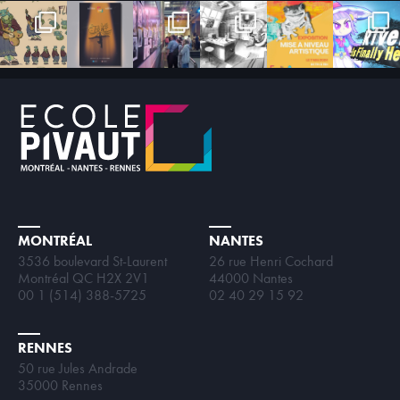
MONTRÉAL
NANTES
3536 boulevard St-Laurent
26 rue Henri Cochard
Montréal QC H2X 2V1
44000 Nantes
00 1 (514) 388-5725
02 40 29 15 92
RENNES
50 rue Jules Andrade
35000 Rennes