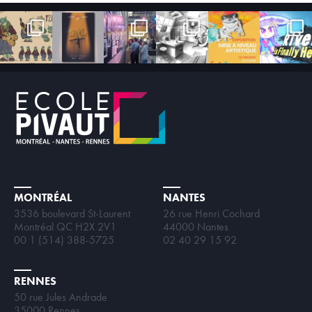
MONTRÉAL
NANTES
3536 boulevard St-Laurent
26 rue Henri Cochard
Montréal QC H2X 2V1
44000 Nantes
00 1 (514) 388-5725
02 40 29 15 92
RENNES
50 rue Jules Andrade
35000 Rennes