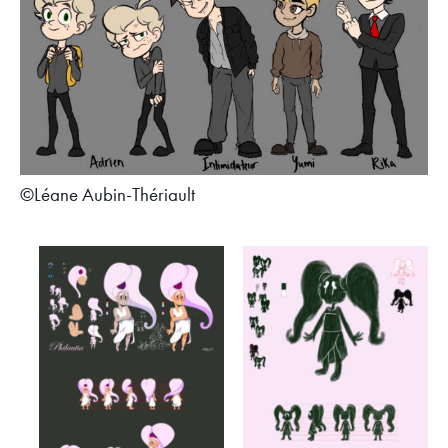
©Léane Aubin-Thériault