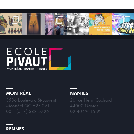
MONTRÉAL
NANTES
3536 boulevard St-Laurent
26 rue Henri Cochard
Montréal QC H2X 2V1
44000 Nantes
00 1 (514) 388-5725
02 40 29 15 92
RENNES