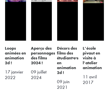
loops
aperçu des
décors des
l’école
animées en
personnages
films des
pivaut en
animation
des films
étudiant·e·s
visite à
2d !
2024 !
en
l’atelier
animation
animation
17 janvier
09 juillet
2d !
11 avril
2022
2024
09 juin
2017
2021