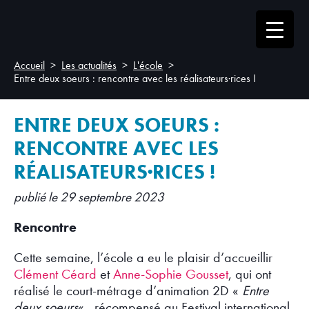
Accueil
Les actualités
L'école
Entre deux soeurs : rencontre avec les réalisateurs·rices !
ENTRE DEUX SOEURS :
RENCONTRE AVEC LES
RÉALISATEURS·RICES !
publié le 29 septembre 2023
Rencontre
Cette semaine, l’école a eu le plaisir d’accueillir
Clément
Céard
et
Anne-Sophie Gousset
, qui ont
réalisé le court-métrage d’animation 2D «
Entre
deux soeurs
« , récompensé au Festival international