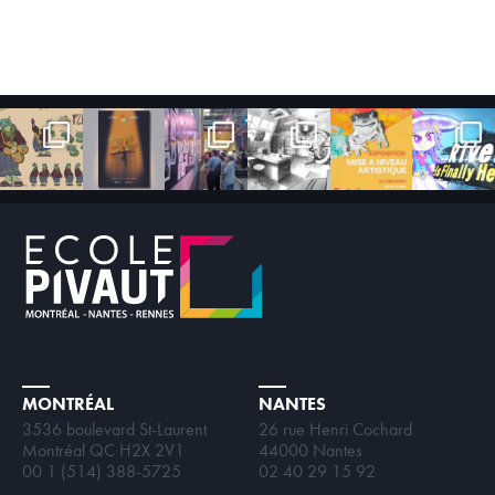
MONTRÉAL
NANTES
3536 boulevard St-Laurent
26 rue Henri Cochard
Montréal QC H2X 2V1
44000 Nantes
00 1 (514) 388-5725
02 40 29 15 92