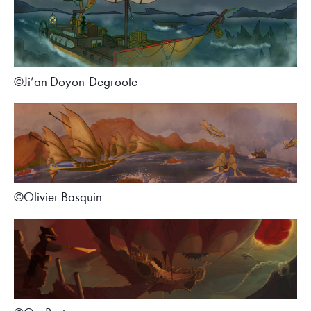
©Ji’an Doyon-Degroote
©Olivier Basquin