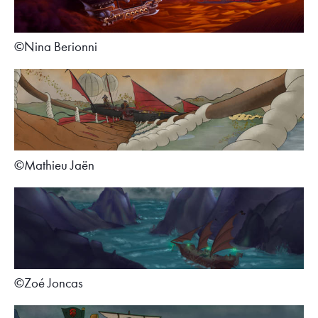
©Nina Berionni
©Mathieu Jaën
©Zoé Joncas