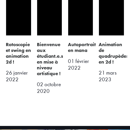
rotoscopie
bienvenue
autoportrait
animation
et swing en
aux
en mana
de
animation
étudiant.e.s
quadrupèdes
01 février
2d !
en mise à
en 2d !
niveau
2022
26 janvier
21 mars
artistique !
2022
2023
02 octobre
2020