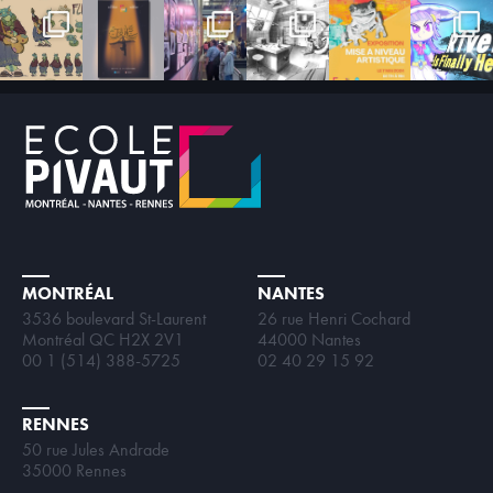
MONTRÉAL
NANTES
3536 boulevard St-Laurent
26 rue Henri Cochard
Montréal QC H2X 2V1
44000 Nantes
00 1 (514) 388-5725
02 40 29 15 92
RENNES
50 rue Jules Andrade
35000 Rennes