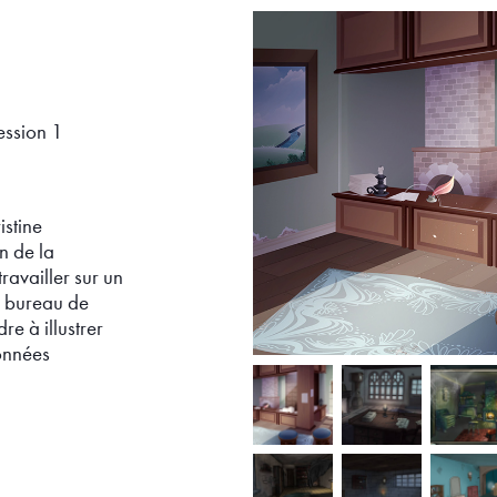
ssion 1
istine
n de la
travailler sur un
e bureau de
re à illustrer
données