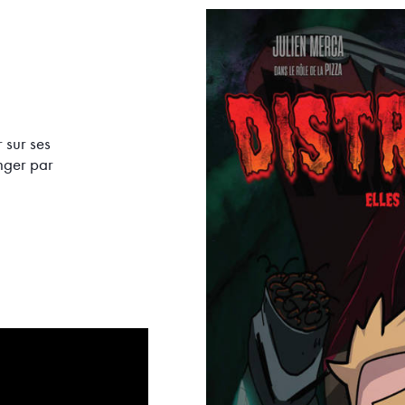
r sur ses
anger par